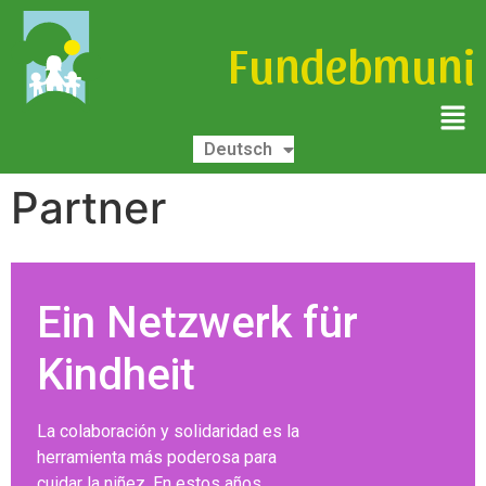
Fundebmuni
Español
Deutsch
English
Partner
Ein Netzwerk für
Kindheit
La colaboración y solidaridad es la
herramienta más poderosa para
cuidar la niñez. En estos años