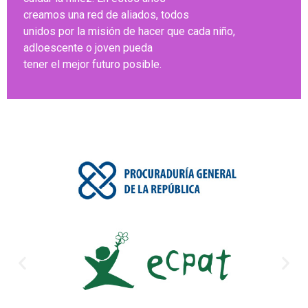
creamos una red de aliados, todos
unidos por la misión de hacer que cada niño,
adloescente o joven pueda
tener el mejor futuro posible.